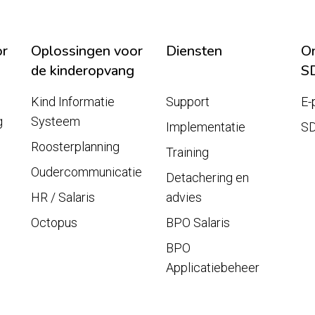
or
Oplossingen voor
Diensten
On
de kinderopvang
S
Kind Informatie
Support
E-
g
Systeem
Implementatie
S
Roosterplanning
Training
Oudercommunicatie
Detachering en
HR / Salaris
advies
Octopus
BPO Salaris
BPO
Applicatiebeheer