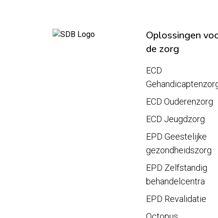
Oplossingen vo
de zorg
ECD
Gehandicaptenzor
ECD Ouderenzorg
ECD Jeugdzorg
EPD Geestelijke
gezondheidszorg
EPD Zelfstandig
behandelcentra
EPD Revalidatie
Octopus