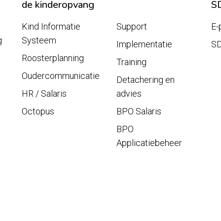
de kinderopvang
S
Kind Informatie
Support
E-
g
Systeem
Implementatie
S
Roosterplanning
Training
Oudercommunicatie
Detachering en
HR / Salaris
advies
Octopus
BPO Salaris
BPO
Applicatiebeheer