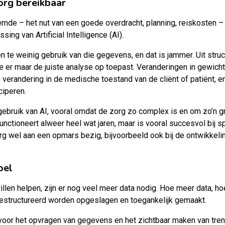
org bereikbaar
mde – het nut van een goede overdracht, planning, reiskosten – v
sing van Artificial Intelligence (AI).
 te weinig gebruik van die gegevens, en dat is jammer. Uit struc
 je er maar de juiste analyse op toepast. Veranderingen in gewicht
 verandering in de medische toestand van de cliënt of patiënt, en
ciperen.
ruik van AI, vooral omdat de zorg zo complex is en om zo’n gr
ctioneert alweer heel wat jaren, maar is vooral succesvol bij s
g wel aan een opmars bezig, bijvoorbeeld ook bij de ontwikkeli
oel
llen helpen, zijn er nog veel meer data nodig. Hoe meer data, ho
gestructureerd worden opgeslagen en toegankelijk gemaakt.
 voor het opvragen van gegevens en het zichtbaar maken van tren