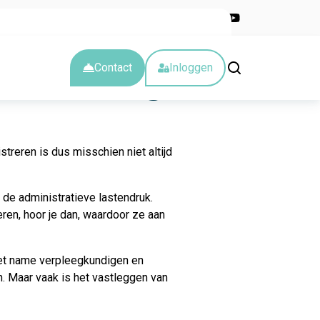
Nieuwsbrief
Blog
Kalender
Over ons
Werken bij
an Tilburg
Contact
Inloggen
streren is dus misschien niet altijd
r de administratieve lastendruk.
eren, hoor je dan, waardoor ze aan
 met name verpleegkundigen en
. Maar vaak is het vastleggen van