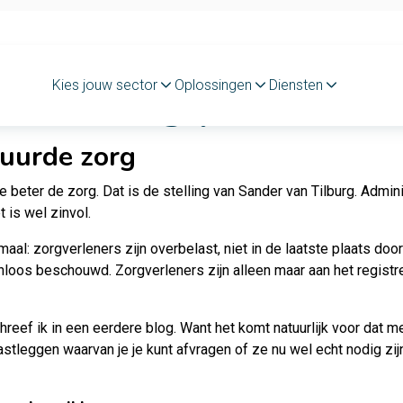
rde zorg | Sander v
Kies jouw sector
Oplossingen
Diensten
uurde zorg
 beter de zorg. Dat is de stelling van Sander van Tilburg. Admini
 is wel zinvol.
aal: zorgverleners zijn overbelast, niet in de laatste plaats doo
inloos beschouwd. Zorgverleners zijn alleen maar aan het registr
schreef
ik in een eerdere blog
. Want het komt natuurlijk voor dat
leggen waarvan je je kunt afvragen of ze nu wel echt nodig zijn