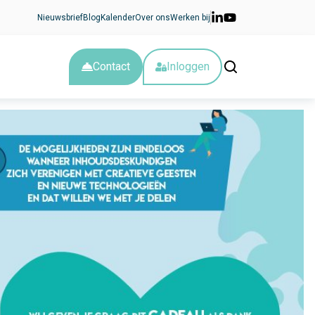
Nieuwsbrief
Blog
Kalender
Over ons
Werken bij
Contact
Inloggen