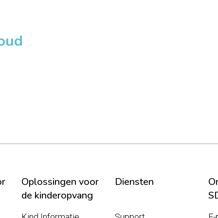
loud
or
Oplossingen voor
Diensten
On
de kinderopvang
S
Kind Informatie
Support
E-