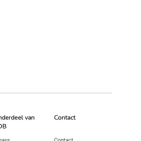
derdeel van
Contact
DB
pass
Contact