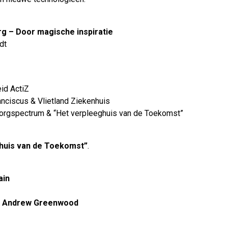
g – Door magische inspiratie
t​
d ActiZ​
nciscus & Vlietland Ziekenhuis​
orgspectrum & “Het verpleeghuis van de Toekomst​”
huis van de Toekomst”
.
ain
 & Andrew Greenwood