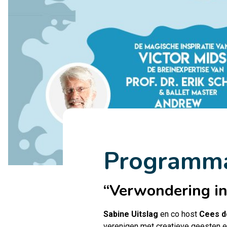
Programma
“Verwondering in
Sabine Uitslag
en co host
Cees d
verenigen met creatieve geesten e