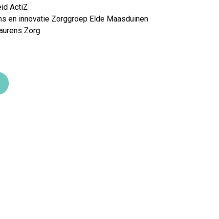
d ActiZ​
ns en innovatie Zorggroep Elde Maasduinen​
aurens Zorg​