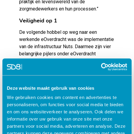
praktijk en levenswereld van de
zorgmedewerkers en hun processen.”
Veiligheid op 1
De volgende hobbel op weg naar een
werkende eOverdracht was de implementatie
van de infrastructuur Nuts. Daarmee zijn vier
belangrijke pijlers onder eOverdracht
gewaarborgd, waaronder het feit dat
gegevens veilig (authenticatie) en met
toestemming van de cliënt (eigen regie)
worden verstuurd en ontvangen.
Deze website maakt gebruik van cookies
De gedegen infrastructuur vormt de
We gebruiken cookies om content en advertenties te
randvoorwaarde voor interoperabiliteit terwijl
personaliseren, om functies voor social media te bieden
de zibs de basis zijn. “Op het moment dat we
en om ons websiteverkeer te analyseren. Ook delen we
dezelfde taal spreken en gegevens kunnen
informatie over uw gebruik van onze site met onze
uitwisselen, kunnen we samenwerken,
partners voor social media, adverteren en analyse. Deze
continuïteit van zorg bieden en tijdwinst
partners kunnen deze gegevens combineren met andere