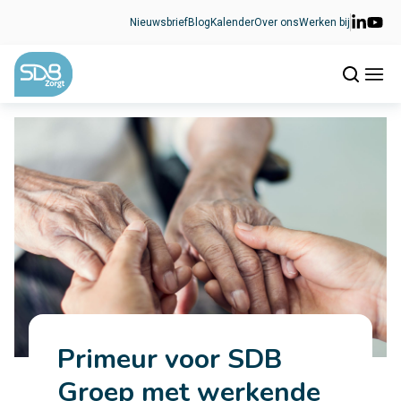
Ga naar de inhoud
Nieuwsbrief
Blog
Kalender
Over ons
Werken bij
Primeur voor SDB
Groep met werkende