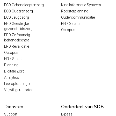
ECD Gehandicaptenzorg
Kind Informatie Systeem
ECD Ouderenzorg
Roosterplanning
ECD Jeugdzorg
Oudercommunicatie
EPD Geestelijke
HR / Salaris
gezondheidszorg
Octopus
EPD Zelfstandig
behandelcentra
EPD Revalidatie
Octopus
HR / Salaris
Planning
Digitale Zorg
Analytics
Leeroplossingen
Vrijwilligersportaal
Diensten
Onderdeel van SDB
Support
E-pass