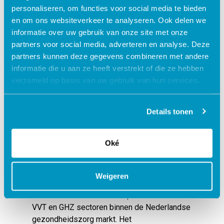
samenwerkingen met deze klanten zien en
personaliseren, om functies voor social media te bieden
horen we dat klanten op zoek zijn naar een
en om ons websiteverkeer te analyseren. Ook delen we
softwareleverancier met één complete
informatie over uw gebruik van onze site met onze
oplossing, waarmee de inefficiënties en
partners voor social media, adverteren en analyse. Deze
ontevredenheid die vaak wordt ervaren bij
partners kunnen deze gegevens combineren met andere
complexe integraties kunnen worden
informatie die u aan ze heeft verstrekt of die ze hebben
geminimaliseerd. Wij zijn er dan ook van
verzameld op basis van uw gebruik van hun services.
overtuigd dat het samengaan met SDB Ayton
ons in staat stelt de relaties met de
Details tonen
zorginstellingen te versterken en
onderscheidend vermogen te creëren.”
Oké
Over Cormel IT
Cormel, opgericht in 1998 en is gevestigd in
Born, Limbug, heeft zich over de loop der
Weigeren
jaren ontwikkeld als gespecialiseerde speler
met een marktleidend ECD product voor de
VVT en GHZ sectoren binnen de Nederlandse
gezondheidszorg markt. Het