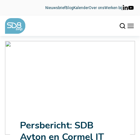
Ga naar de inhoud
Nieuwsbrief
Blog
Kalender
Over ons
Werken bij
Persbericht: SDB
Ayton en Cormel IT