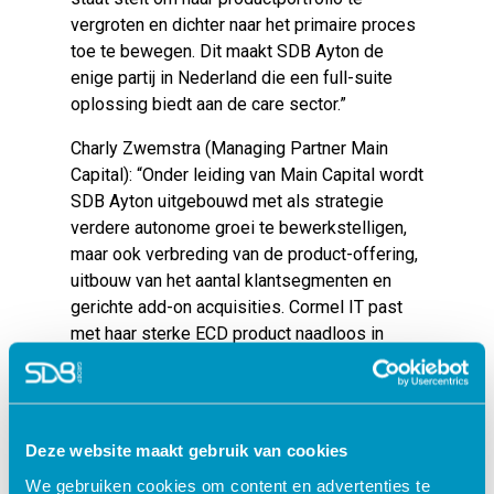
vergroten en dichter naar het primaire proces
toe te bewegen. Dit maakt SDB Ayton de
enige partij in Nederland die een full-suite
oplossing biedt aan de care sector.”
Charly Zwemstra (Managing Partner Main
Capital):
“Onder leiding van Main Capital wordt
SDB Ayton uitgebouwd met als strategie
verdere autonome groei te bewerkstelligen,
maar ook verbreding van de product-offering,
uitbouw van het aantal klantsegmenten en
gerichte add-on acquisities. Cormel IT past
met haar sterke ECD product naadloos in
deze strategie.”
Steven Vints (Management team lid Cormel
IT):
“Cormel IT heeft de afgelopen jaren een
Deze website maakt gebruik van cookies
zeer sterke marktpositie opgebouwd waarbij
de klant centraal staat. In onze nauwe
We gebruiken cookies om content en advertenties te