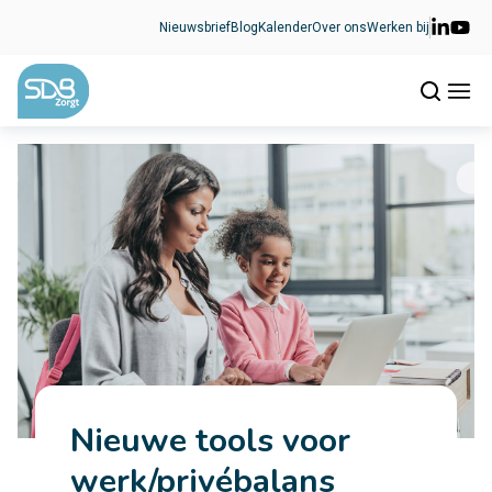
Ga naar de inhoud
Nieuwsbrief
Blog
Kalender
Over ons
Werken bij
Nieuwe tools voor
werk/privébalans