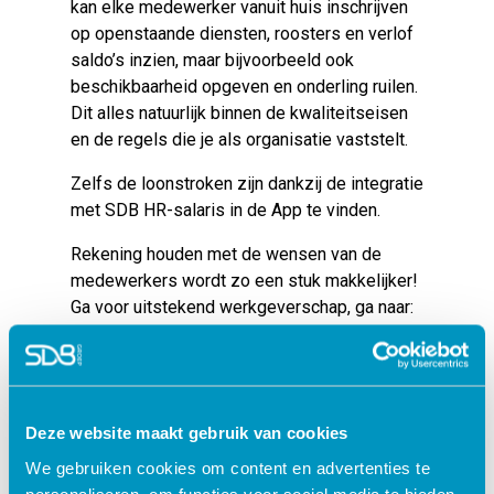
kan elke medewerker vanuit huis inschrijven
op openstaande diensten, roosters en verlof
saldo’s inzien, maar bijvoorbeeld ook
beschikbaarheid opgeven en onderling ruilen.
Dit alles natuurlijk binnen de kwaliteitseisen
en de regels die je als organisatie vaststelt.
Zelfs de loonstroken zijn dankzij de integratie
met SDB HR-salaris in de App te vinden.
Rekening houden met de wensen van de
medewerkers wordt zo een stuk makkelijker!
Ga voor uitstekend werkgeverschap, ga naar:
Roosterplanning Kinderopvang van SDB
Groep
voor een optimale werk/privé balans
voor pedagogisch professionals.
Deze website maakt gebruik van cookies
We gebruiken cookies om content en advertenties te
Terug naar blogartikelen
personaliseren, om functies voor social media te bieden