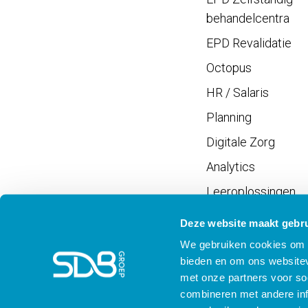
behandelcentra
EPD Revalidatie
Octopus
HR / Salaris
Planning
Digitale Zorg
Analytics
Leeroplossingen
Vrijwilligersportaal
Deze website maakt gebru
We gebruiken cookies om c
bieden en om ons websitev
met onze partners voor so
combineren met andere inf
Meld je aan voor SD