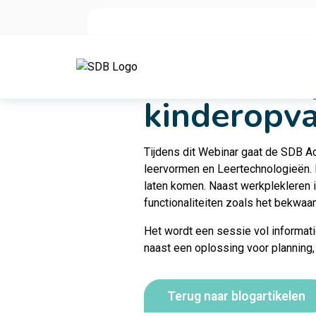
Ga naar de inhoud
SDB Werkp
kinderopv
Tijdens dit Webinar gaat de SDB A
leervormen en Leertechnologieën. 
laten komen. Naast werkplekleren
functionaliteiten zoals het bekwa
Het wordt een sessie vol informati
naast een oplossing voor planning,
Terug naar blogartikelen