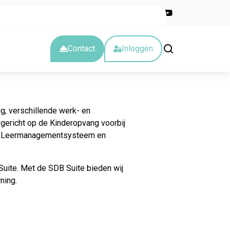
Nieuwsbrief
Blog
Kalender
Over ons
Werken bij
Contact
Inloggen
g, verschillende werk- en
gericht op de Kinderopvang voorbij
een Leermanagementsysteem en
Suite. Met de SDB Suite bieden wij
ning.