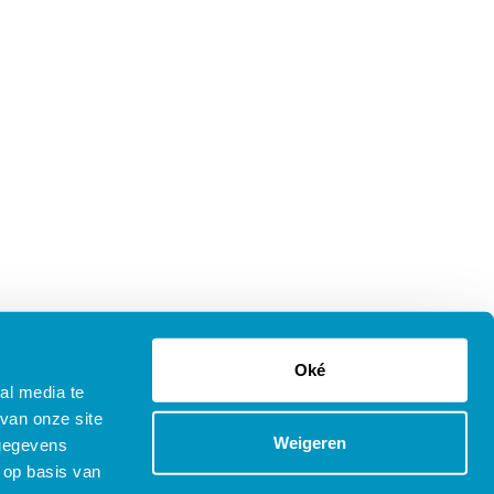
Oké
al media te
van onze site
Weigeren
 gegevens
 op basis van
tenprocedure Opleidingen
Copyright © 2025 SDB