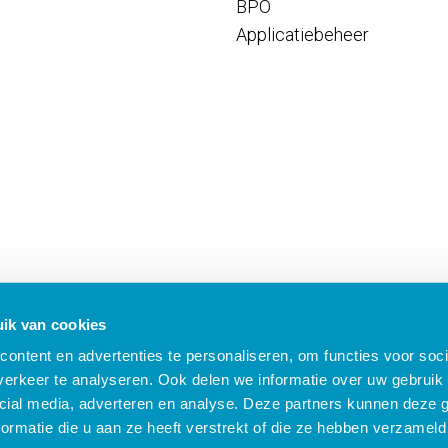
BPO
Applicatiebeheer
ik van cookies
ontent en advertenties te personaliseren, om functies voor soci
erkeer te analyseren. Ook delen we informatie over uw gebruik 
cial media, adverteren en analyse. Deze partners kunnen deze
ormatie die u aan ze heeft verstrekt of die ze hebben verzameld
B Nieuws
Algemene voorwaarden
Compliance
Security
Privacy
Klach