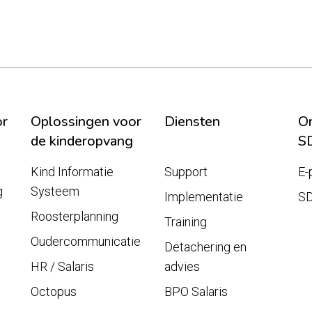
or
Oplossingen voor
Diensten
On
de kinderopvang
S
Kind Informatie
Support
E-
g
Systeem
Implementatie
S
Roosterplanning
Training
Oudercommunicatie
Detachering en
HR / Salaris
advies
Octopus
BPO Salaris