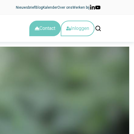
Nieuwsbrief
Blog
Kalender
Over ons
Werken bij
Contact
Inloggen