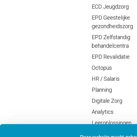
ECD Jeugdzorg
EPD Geestelijke
gezondheidszorg
EPD Zelfstandig
behandelcentra
EPD Revalidatie
Octopus
HR / Salaris
Planning
Digitale Zorg
Analytics
Leeroplossingen
Vrijwilligersportaal
Deze website maakt gebru