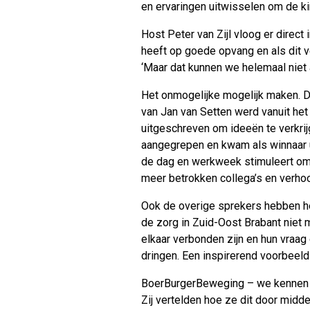
en ervaringen uitwisselen om de ki
Host Peter van Zijl vloog er direct 
heeft op goede opvang en als dit 
‘Maar dat kunnen we helemaal niet a
Het onmogelijke mogelijk maken
. 
van Jan van Setten werd vanuit he
uitgeschreven om ideeën te verkri
aangegrepen en kwam als winnaar u
de dag en werkweek stimuleert om 
meer betrokken collega’s en verhoog
Ook de overige sprekers hebben he
de zorg in Zuid-Oost Brabant niet 
elkaar verbonden zijn en hun vraag
dringen. Een inspirerend voorbeel
BoerBurgerBeweging – we kennen ze 
Zij vertelden hoe ze dit door mid