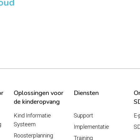
loud
or
Oplossingen voor
Diensten
On
de kinderopvang
S
Kind Informatie
Support
E-
g
Systeem
Implementatie
S
Roosterplanning
Training