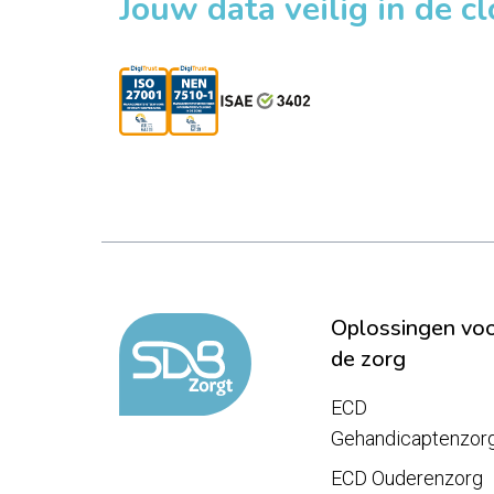
Jouw data veilig in de c
Oplossingen vo
de zorg
ECD
Gehandicaptenzor
ECD Ouderenzorg