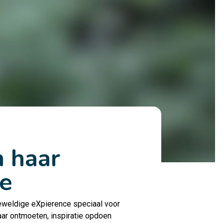
n haar
ie
eweldige eXpierence speciaal voor
aar ontmoeten, inspiratie opdoen