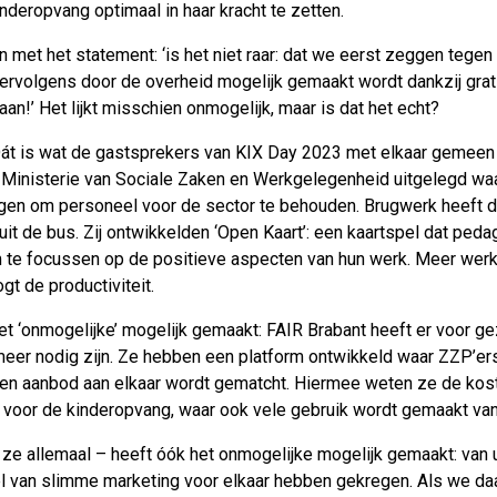
nderopvang optimaal in haar kracht te zetten.
in met het statement: ‘is het niet raar: dat we eerst zeggen tegen
vervolgens door de overheid mogelijk gemaakt wordt dankzij gr
an!’ Het lijkt misschien onmogelijk, maar is dat het echt?
Dát is wat de gastsprekers van KIX Day 2023 met elkaar gemeen
t Ministerie van Sociale Zaken en Werkgelegenheid uitgelegd w
jgen om personeel voor de sector te behouden. Brugwerk heeft
it de bus. Zij ontwikkelden ‘Open Kaart’: een kaartspel dat pe
te focussen op de positieve aspecten van hun werk. Meer werk
t de productiviteit.
t ‘onmogelijke’ mogelijk gemaakt: FAIR Brabant heeft er voor g
meer nodig zijn. Ze hebben een platform ontwikkeld waar ZZP’ers
 en aanbod aan elkaar wordt gematcht. Hiermee weten ze de koste
d voor de kinderopvang, waar ook vele gebruik wordt gemaakt va
allemaal – heeft óók het onmogelijke mogelijk gemaakt: van uit 
del van slimme marketing voor elkaar hebben gekregen. Als we da