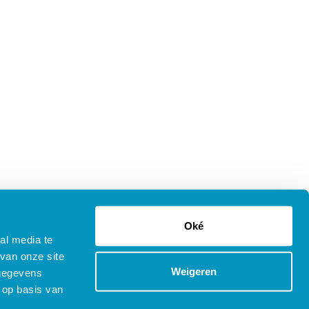
Oké
al media te
van onze site
Weigeren
 gegevens
 op basis van
tenprocedure Opleidingen
Copyright © 2025 SDB