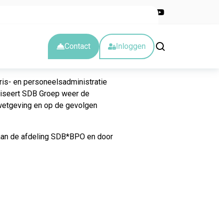
Nieuwsbrief
Blog
Kalender
Over ons
Werken bij
Contact
Inloggen
ris- en personeelsadministratie
aniseert SDB Groep weer de
 wetgeving en op de gevolgen
aan de afdeling SDB*BPO en door