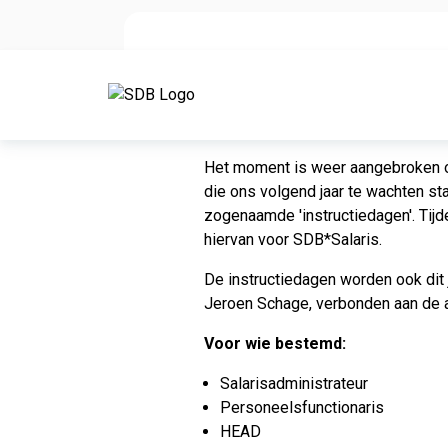
Ga naar de inhoud
Instructie
Het moment is weer aangebroken om
die ons volgend jaar te wachten s
zogenaamde ′instructiedagen′. Tij
hiervan voor SDB*Salaris.
De instructiedagen worden ook di
Jeroen Schage, verbonden aan de 
Voor wie bestemd:
Salarisadministrateur
Personeelsfunctionaris
HEAD