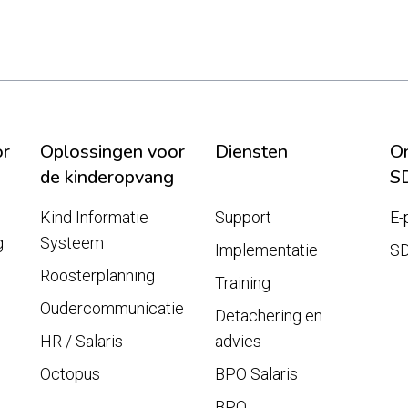
or
Oplossingen voor
Diensten
On
de kinderopvang
S
Kind Informatie
Support
E-
g
Systeem
Implementatie
S
Roosterplanning
Training
Oudercommunicatie
Detachering en
HR / Salaris
advies
Octopus
BPO Salaris
BPO