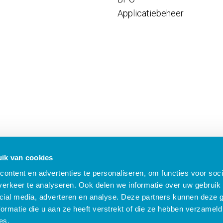
Applicatiebeheer
ik van cookies
ontent en advertenties te personaliseren, om functies voor soci
erkeer te analyseren. Ook delen we informatie over uw gebruik 
cial media, adverteren en analyse. Deze partners kunnen deze
ormatie die u aan ze heeft verstrekt of die ze hebben verzameld
B Nieuws
Algemene voorwaarden
Compliance
Security
Privacy
Klach
es.