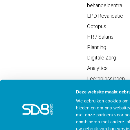
behandelcentra
EPD Revalidatie
Octopus
HR / Salaris
Planning
Digitale Zorg
Analytics
Leeroplossingen
Vrijwilligersportaal
Deze website maakt gebru
We gebruiken cookies om c
bieden en om ons websitev
met onze partners voor so
combineren met andere inf
Meld je aan voor SD
uw gebruik van hun servic