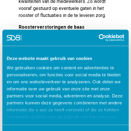
kwaliteiten van de medewerkers. Zo wordt
vooraf gestuurd op eventuele gaten in het
rooster of fluctuaties in de te leveren zorg.
Roosterverstoringen de baas
De voorkeuren en wensen binnen het team,
nadenken over de te leveren zorg en vooral
bijkomende randvoorwaardelijke teamtaken,
Deze website maakt gebruik van cookies
zoals bijvoorbeeld scholing of andere
indirecte activiteiten spelen een belangrijke
We gebruiken cookies om content en advertenties te
rol in de capaciteitsplanning Alleen zo kunnen
personaliseren, om functies voor social media te bieden
planners en roosteraars actief anticiperen op
en om ons websiteverkeer te analyseren. Ook delen we
onverwachte situaties. Die kunnen op ieder
informatie over uw gebruik van onze site met onze
moment roet in het eten gooien. Bijvoorbeeld
partners voor social media, adverteren en analyse. Deze
door ziekte of vakanties. Blijf dat voor met
partners kunnen deze gegevens combineren met andere
een juist ingericht capaciteitsplanning en
informatie die u aan ze heeft verstrekt of die ze hebben
anticipeer vooraf door benodigde flex
verzameld op basis van uw gebruik van hun services.
(medewerker) capaciteit te berekenen en
kenbaar te maken binnen de organisatie.