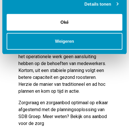
Details tonen
Tijd voor actie
Om samen te vatten; bij een goed ingerichte
Oké
capaciteitsplanning wordt de inzet van
zorgmedewerkers aangesloten op de
Weigeren
voorspelde zorgvraag. Wanneer er weinig of
geen aandacht uitgaat naar een planning, zal
het operationele werk geen aansluiting
hebben op de behoeften van medewerkers.
Kortom, uit een stabiele planning volgt een
betere capaciteit en gezond roosteren.
Herzie de manier van traditioneel en ad hoc
plannen en kom op tijd in actie.
Zorgvraag en zorgaanbod optimaal op elkaar
afgestemd met de planningsoplossing van
SDB Groep. Meer weten? Bekijk ons
aanbod
voor de zorg