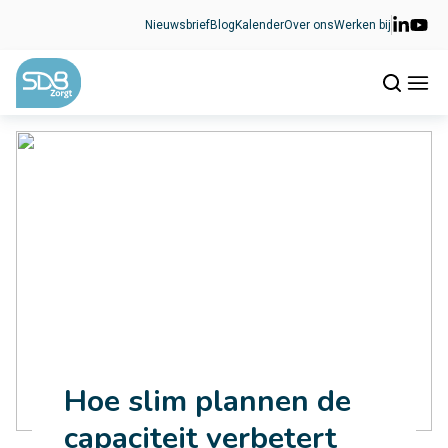
Ga naar de inhoud
Nieuwsbrief
Blog
Kalender
Over ons
Werken bij
Hoe slim plannen de
capaciteit verbetert