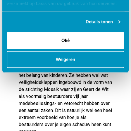
kinderopvangorganisatie het lef hebben
verzameld op basis van uw gebruik van hun services.
gehad om – juist in het belang van het kind –
hun eigen organisatie op te heffen en op te
splitsen in vier delen die fuseren met
Details tonen
onderwijsbesturen, is echt ongekend.
Ik vind het een fenomenaal verhaal hoe zij
Oké
niet hun eigen belang hebben voorop
opgesteld en bijvoorbeeld voor 20 miljoen
Weigeren
aan vastgoed schenken aan de vier nieuwe
gefuseerde organisaties. En dit alles vanuit
het belang van kinderen. Ze hebben wel wat
veiligheidskleppen ingebouwd in de vorm van
de stichting Mosaik waar zij en Geert de Wit
als voormalig bestuurders vijf jaar
medebeslissings- en vetorecht hebben over
een aantal zaken. Dit is natuurlijk wel een heel
extreem voorbeeld van hoe je als
bestuurders over je eigen schaduw heen kunt