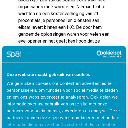
organisaties mee worstelen. Niemand zit te
wachten op een kostenverhoging van 21
procent als je personeel en diensten aan
elkaar levert binnen een IKC. De door hem
genoemde oplossingen waren voor velen een
eye-opener en het geeft hen hoop dat ze
deze kwestie goed kunnen gaan regelen.
Eigen belang? Niet bij de wegens
succes opgeheven Kinderopvang
Groep
Deze website maakt gebruik van cookies
Een wel heel gedurfde stap om een hoop
We gebruiken cookies om content en advertenties te
praktische belemmeringen te omzeilen, is het
personaliseren, om functies voor social media te bieden
voorbeeld van de Kinderopvang Groep in
en om ons websiteverkeer te analyseren. Ook delen we
Tilburg en omstreken. Harriëtte Koning,
informatie over uw gebruik van onze site met onze
voormalig bestuurder van de Kinderopvang
partners voor social media, adverteren en analyse. Deze
Groep, heeft een heel indrukwekkend verhaal.
partners kunnen deze gegevens combineren met andere
Hoe zij als grote en succesvolle
informatie die u aan ze heeft verstrekt of die ze hebben