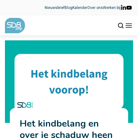
Ga naar de inhoud
Nieuwsbrief
Blog
Kalender
Over ons
Werken bij
Het kindbelang en
over je schaduw heen