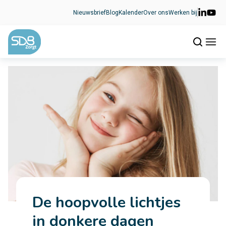
Ga naar de inhoud
Nieuwsbrief
Blog
Kalender
Over ons
Werken bij
De hoopvolle lichtjes
in donkere dagen