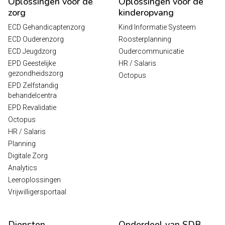
Oplossingen voor de
Oplossingen voor de
zorg
kinderopvang
ECD Gehandicaptenzorg
Kind Informatie Systeem
ECD Ouderenzorg
Roosterplanning
ECD Jeugdzorg
Oudercommunicatie
EPD Geestelijke
HR / Salaris
gezondheidszorg
Octopus
EPD Zelfstandig
behandelcentra
EPD Revalidatie
Octopus
HR / Salaris
Planning
Digitale Zorg
Analytics
Leeroplossingen
Vrijwilligersportaal
Diensten
Onderdeel van SDB