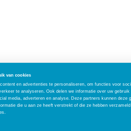
ik van cookies
ontent en advertenties te personaliseren, om functies voor soci
erkeer te analyseren. Ook delen we informatie over uw gebruik 
cial media, adverteren en analyse. Deze partners kunnen deze
ormatie die u aan ze heeft verstrekt of die ze hebben verzameld
B Nieuws
Algemene voorwaarden
Compliance
Security
Privacy
Klach
es.