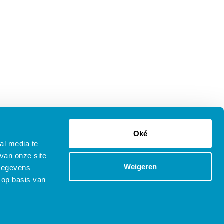
Oké
al media te
van onze site
Weigeren
 gegevens
 op basis van
tenprocedure Opleidingen
Copyright © 2025 SDB