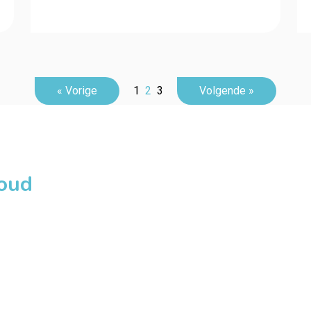
« Vorige
1
2
3
Volgende »
loud