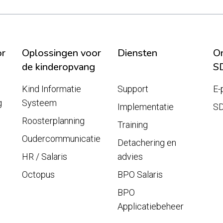
or
Oplossingen voor
Diensten
On
de kinderopvang
S
Kind Informatie
Support
E-
g
Systeem
Implementatie
S
Roosterplanning
Training
Oudercommunicatie
Detachering en
HR / Salaris
advies
Octopus
BPO Salaris
BPO
Applicatiebeheer