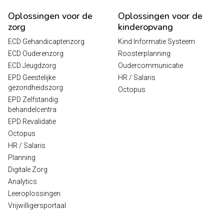
Oplossingen voor de
Oplossingen voor de
zorg
kinderopvang
ECD Gehandicaptenzorg
Kind Informatie Systeem
ECD Ouderenzorg
Roosterplanning
ECD Jeugdzorg
Oudercommunicatie
EPD Geestelijke
HR / Salaris
gezondheidszorg
Octopus
EPD Zelfstandig
behandelcentra
EPD Revalidatie
Octopus
HR / Salaris
Planning
Digitale Zorg
Analytics
Leeroplossingen
Vrijwilligersportaal