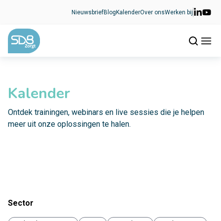
Ga naar de inhoud
Nieuwsbrief
Blog
Kalender
Over ons
Werken bij
Kalender
Ontdek trainingen, webinars en live sessies die je helpen
meer uit onze oplossingen te halen.
Sector